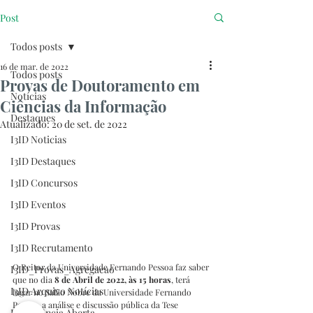
Post
Todos posts
16 de mar. de 2022
Todos posts
Provas de Doutoramento em
Notícias
Ciências da Informação
Destaques
Atualizado:
20 de set. de 2022
I3ID Noticias
I3ID Destaques
I3ID Concursos
I3ID Eventos
I3ID Provas
I3ID Recrutamento
O Reitor da Universidade Fernando Pessoa faz saber 
I3ID_Provas_Agregacao
que no dia 
8 de Abril de 2022, às 15 horas
, terá 
I3ID Arquivo Notícias
lugar no Salão Nobre da Universidade Fernando 
Pessoa, a análise e discussão pública da Tese 
I3ID Ciência Aberta