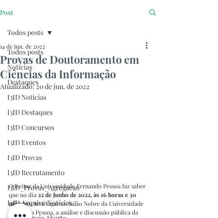
Post
Todos posts
14 de jun. de 2022
Todos posts
Provas de Doutoramento em
Notícias
Ciências da Informação
Destaques
Atualizado:
20 de jun. de 2022
I3ID Noticias
I3ID Destaques
I3ID Concursos
I3ID Eventos
I3ID Provas
I3ID Recrutamento
O Reitor da Universidade Fernando Pessoa faz saber 
I3ID_Provas_Agregacao
que no dia 
22 de Junho de 2022, às 16 horas e 30 
I3ID Arquivo Notícias
minutos,
 terá lugar no Salão Nobre da Universidade 
Fernando Pessoa, a análise e discussão pública da 
I3ID Ciência Aberta