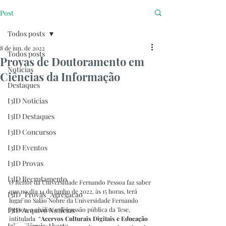
Post
Todos posts
8 de jun. de 2022
Todos posts
Provas de Doutoramento em
Notícias
Ciências da Informação
Destaques
I3ID Noticias
I3ID Destaques
I3ID Concursos
I3ID Eventos
I3ID Provas
I3ID Recrutamento
O Reitor da Universidade Fernando Pessoa faz saber 
que no dia 14 de Junho de 2022, às 15 horas, terá 
I3ID_Provas_Agregacao
lugar no Salão Nobre da Universidade Fernando 
I3ID Arquivo Notícias
Pessoa, a análise e discussão pública da Tese, 
intitulada  “
Acervos Culturais Digitais e Educação 
I3ID Ciência Aberta