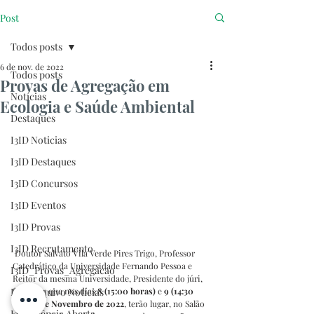
Post
Todos posts
6 de nov. de 2022
Todos posts
Provas de Agregação em
Notícias
Ecologia e Saúde Ambiental
Destaques
I3ID Noticias
I3ID Destaques
I3ID Concursos
I3ID Eventos
I3ID Provas
I3ID Recrutamento
 Doutor Salvato Vila Verde Pires Trigo, Professor 
Catedrático da Universidade Fernando Pessoa e 
I3ID_Provas_Agregacao
Reitor da mesma Universidade, Presidente do júri, 
I3ID Arquivo Notícias
faz saber que nos dias
 8 
(15:00 horas)
 e
 9 
(14:30 
horas) 
de Novembro de 2022
, terão lugar, no Salão 
I3ID Ciência Aberta