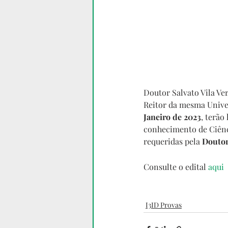
Doutor Salvato Vila Ve
Reitor da mesma Univers
Janeiro de 2023
, terão
conhecimento de Ciênci
requeridas pela 
Doutor
Consulte o edital 
aqui
I3ID Provas