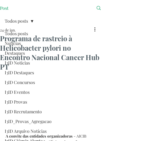
Post
Todos posts
24 de jan.
Todos posts
Programa de rastreio à
Notícias
Helicobacter pylori no
Destaques
Encontro Nacional Cancer Hub
I3ID Noticias
PT
I3ID Destaques
I3ID Concursos
I3ID Eventos
I3ID Provas
I3ID Recrutamento
I3ID_Provas_Agregacao
I3ID Arquivo Notícias
A convite das entidades organizadoras
 - AICIB 
I3ID Ciência Aberta