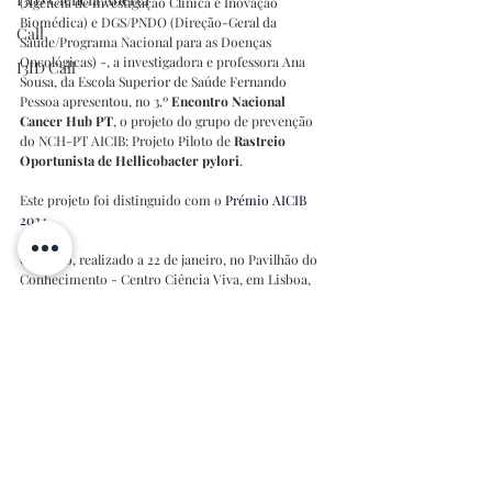
(Agência de Investigação Clínica e Inovação 
Biomédica) e DGS/PNDO (Direção-Geral da 
Call
Saúde/Programa Nacional para as Doenças 
Oncológicas) -, a investigadora e professora Ana 
I3ID Call
Sousa, da Escola Superior de Saúde Fernando 
Pessoa apresentou, no 3.º 
Encontro Nacional 
Cancer Hub PT
, o projeto do grupo de prevenção 
do NCH-PT AICIB: Projeto Piloto de 
Rastreio 
Oportunista de Hellicobacter pylori
. 
Este projeto foi distinguido com o 
Prémio AICIB 
2024
.
O evento, realizado a 22 de janeiro, no Pavilhão do 
Conhecimento - Centro Ciência Viva, em Lisboa, 
apresentou uma visão geral de 2025 e as perspetivas 
futuras para a investigação e inovação em cancro 
em Portugal. Também serviu para o lançamento da
terceira edição do Concurso NCH-PT
. 