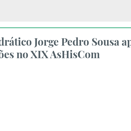
drático Jorge Pedro Sousa a
ções no XIX AsHisCom