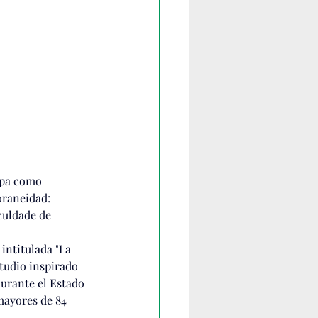
ipa como 
raneidad: 
culdade de 
intitulada "La 
studio inspirado 
durante el Estado 
mayores de 84 