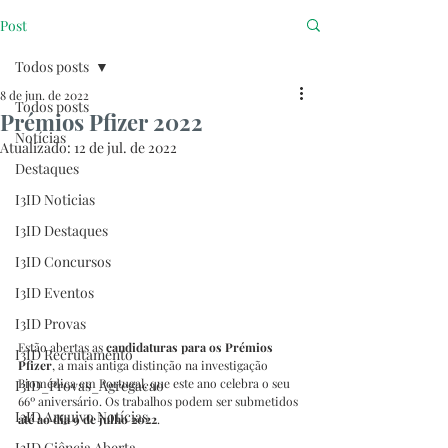
Post
Todos posts
8 de jun. de 2022
Todos posts
Prémios Pfizer 2022
Notícias
Atualizado:
12 de jul. de 2022
Destaques
I3ID Noticias
I3ID Destaques
I3ID Concursos
I3ID Eventos
I3ID Provas
Estão abertas as 
candidaturas para os Prémios 
I3ID Recrutamento
Pfizer
, a mais antiga distinção na investigação 
Biomédica em Portugal, que este ano celebra o seu 
I3ID_Provas_Agregacao
66º aniversário. Os trabalhos podem ser submetidos 
I3ID Arquivo Notícias
até ao dia 9 de julho 2022
.
I3ID Ciência Aberta