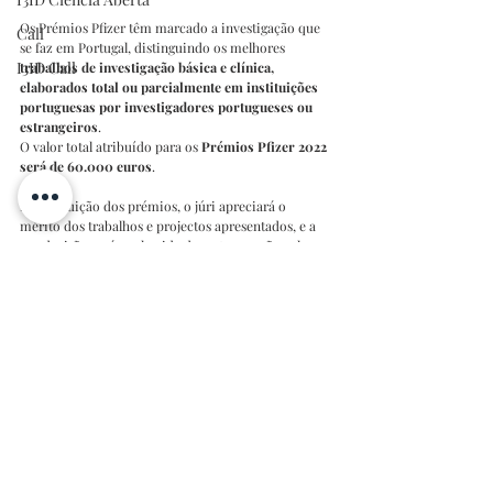
Os Prémios Pfizer têm marcado a investigação que 
Call
se faz em Portugal, distinguindo os melhores 
I3ID Call
trabalhos de investigação básica e clínica, 
elaborados total ou parcialmente em instituições 
portuguesas por investigadores portugueses ou 
estrangeiros
. 
O valor total atribuído para os 
Prémios Pfizer 2022 
será de 60.000 euros
.
Na atribuição dos prémios, o júri apreciará o 
mérito dos trabalhos e projectos apresentados, e a 
sua decisão será conhecida durante a sessão solene 
a realizar-se no próximo mês de novembro.
As candidaturas aprovadas beneficiarão de 
Apoios 
Financeiros de valor total até €60 000
.
Mais informações podem ser consultadas 
aqui
I3ID Concursos