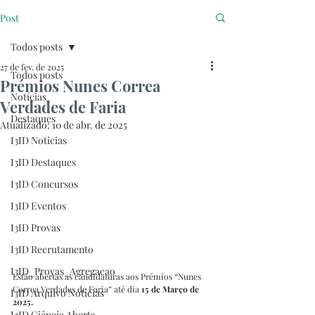
Post
Todos posts
27 de fev. de 2025
Todos posts
Prémios Nunes Correa
Notícias
Verdades de Faria
Destaques
Atualizado:
10 de abr. de 2025
I3ID Noticias
I3ID Destaques
I3ID Concursos
I3ID Eventos
I3ID Provas
I3ID Recrutamento
I3ID_Provas_Agregacao
Estão abertas as candidaturas aos Prémios “Nunes 
Correa Verdades de Faria” até dia 
15 de Março de 
I3ID Arquivo Notícias
2025.
I3ID Ciência Aberta