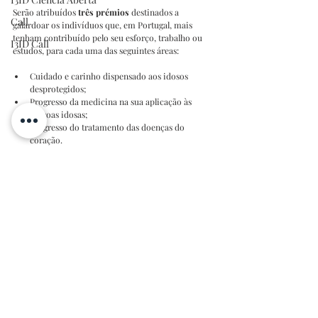
Serão atribuídos 
três prémios 
destinados a 
Call
galardoar os indivíduos que, em Portugal, mais 
tenham contribuído pelo seu esforço, trabalho ou 
I3ID Call
estudos, para cada uma das seguintes áreas:
Cuidado e carinho dispensado aos idosos 
desprotegidos;
Progresso da medicina na sua aplicação às 
pessoas idosas;
Progresso do tratamento das doenças do 
coração.
O valor de cada prémio de
 €12.500,00
 (doze mil e 
quinhentos euros).
Mais informações podem se consultadas na 
página 
de concurso
.
I3ID Concursos