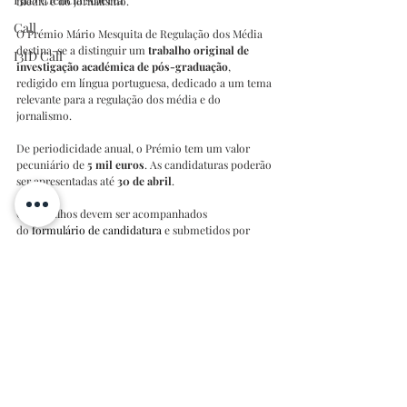
média e do jornalismo. 
Call
O Prémio Mário Mesquita de Regulação dos Média 
destina-se a distinguir um 
trabalho original de 
I3ID Call
investigação académica de pós-graduação
, 
redigido em língua portuguesa, dedicado a um tema 
relevante para a regulação dos média e do 
jornalismo.
De periodicidade anual, o Prémio tem um valor 
pecuniário de 
5 mil euros
. As candidaturas poderão 
ser apresentadas até 
30 de abril
.
Os trabalhos devem ser acompanhados 
do 
formulário de candidatura
 e submetidos por 
correio eletrónico para 
premio-
mariomesquita@erc.pt
 ou enviados por correio 
registado. 
As condições de participação e outras informações 
encontram-se disponíveis para consulta 
no 
regulamento
 do prémio.