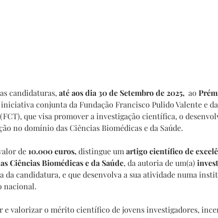
as candidaturas, 
até aos dia 30 de Setembro de 2025, 
 ao 
Prémi
 iniciativa conjunta da Fundação Francisco Pulido Valente e d
 (FCT), que visa promover a investigação científica, o desenvo
ção no domínio das Ciências Biomédicas e da Saúde.
valor de
 10.000 euros, 
distingue um 
artigo científico de excelê
das Ciências Biomédicas e da Saúde
, da autoria de um(a) 
inves
ta da candidatura, e que desenvolva a sua atividade numa insti
o nacional.
 e valorizar o mérito científico de jovens investigadores, ince