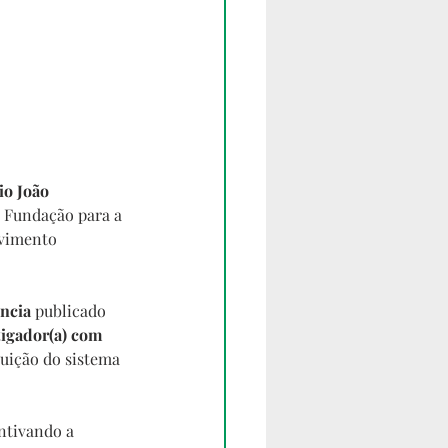
o João 
a Fundação para a 
lvimento 
ncia 
publicado 
tigador(a) com 
tuição do sistema 
ntivando a 