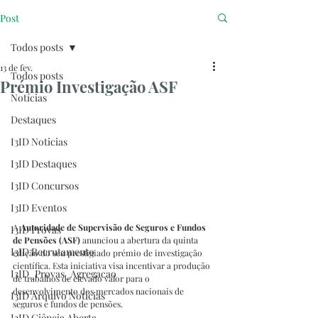
Post
Todos posts
13 de fev.
Todos posts
Prémio Investigação ASF
Notícias
Destaques
I3ID Noticias
I3ID Destaques
I3ID Concursos
I3ID Eventos
A 
Autoridade de Supervisão de Seguros e Fundos 
I3ID Provas
de Pensões (ASF)
 anunciou a abertura da quinta 
I3ID Recrutamento
edição do seu prestigiado prémio de investigação 
científica. Esta iniciativa visa incentivar a produção 
I3ID_Provas_Agregacao
de trabalhos de elevado valor para o 
desenvolvimento dos mercados nacionais de 
I3ID Arquivo Notícias
seguros e fundos de pensões.
I3ID Ciência Aberta