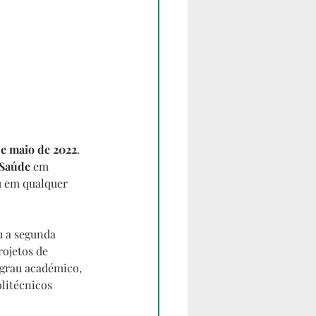
de maio de 2022
. 
 Saúde
 em 
u em qualquer 
 a segunda 
rojetos de 
 grau académico, 
litécnicos 