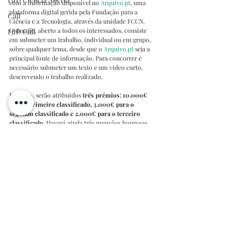
com a informação disponível no 
Arquivo.pt
, uma 
plataforma digital gerida pela Fundação para a 
Call
Ciência e a Tecnologia, através da unidade FCCN.
O desafio, aberto a todos os interessados, consiste 
I3ID Call
em submeter um trabalho, individual ou em grupo, 
sobre qualquer tema, desde que o 
Arquivo.pt
 seja a 
principal fonte de informação. Para concorrer é 
necessário submeter um texto e um vídeo curto, 
descrevendo o trabalho realizado.
Em 2024, serão atribuídos 
três prémios: 10.000€ 
para o primeiro classificado, 3.000€ para o 
segundo classificado e 2.000€ para o terceiro 
classificado.
 Haverá ainda três menções honrosas, 
atribuídas, respetivamente, pelo jornal Público, pelo 
Aveiro Media Competence Center (AMCC) e pela 
Associação 
DNS.pt
 (.PT).
Mais informações podem ser consultadas na 
página 
do concurso
I3ID Concursos