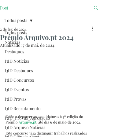
Post
Todos posts
2 de fev. de 2024
Todos posts
Prémio Arquivo.pt 2024
Notícias
Atualizado:
7 de mai. de 2024
Destaques
I3ID Noticias
I3ID Destaques
I3ID Concursos
I3ID Eventos
I3ID Provas
I3ID Recrutamento
Estão a decorrer as candidaturas à 7ª edição do 
I3ID_Provas_Agregacao
Prémio 
Arquivo.pt
, até dia
 6 de maio de 2024.
I3ID Arquivo Notícias
Este concurso visa distinguir trabalhos realizados 
I3ID Ciência Aberta