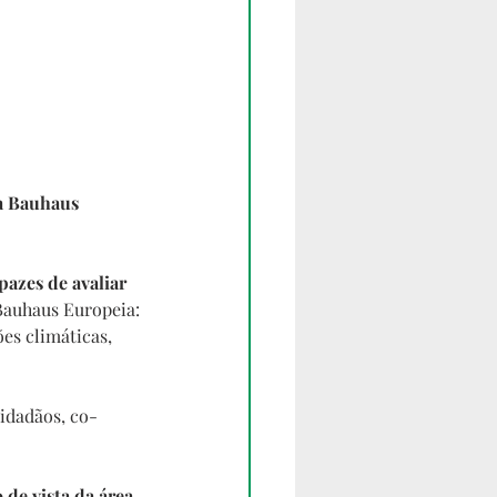
a Bauhaus 
pazes de avaliar 
 Bauhaus Europeia:
es climáticas, 
cidadãos, co-
 de vista da área 