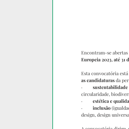
Encontram-se abertas 
Europeia 2023, até 31 d
Esta convocatória está
as candidaturas 
da per
·         
sustentabilidade
circularidade, biodivers
·       
  estética e quali
·        
 inclusão
 (iguald
design, design universa
A convocatória dirige-s