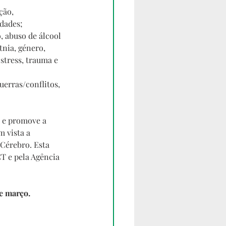
ção, 
idades;
, abuso de álcool 
nia, género, 
stress, trauma e 
uerras/conflitos, 
 e promove a 
 vista a 
 Cérebro. Esta 
T e pela Agência 
de março.