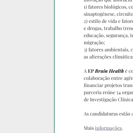
1) fatores biológicos, 
sinaptogénese, circuit
2) estilo de vida e fat
e drogas, trabalho (re
educação, segurança, in
migração;
3) fatores ambientais, 
as alterações climática
A 
EP 
Brain Health
é c
colaboração entre agên
financiar projetos tra
parceria reúne 54 organ
de Investigação Clínic
As candidaturas estão 
Mais 
informações
.