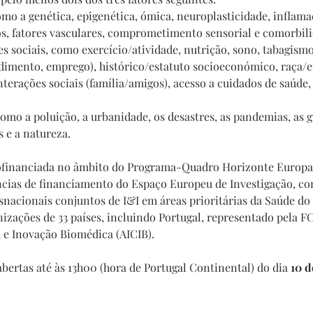
como a genética, epigenética, ómica, neuroplasticidade, inflama
os, fatores vasculares, comprometimento sensorial e comorbil
ores sociais, como exercício/atividade, nutrição, sono, tabagismo
ndimento, emprego), histórico/estatuto socioeconómico, raça/et
terações sociais (família/amigos), acesso a cuidados de saúde, 
como a poluição, a urbanidade, os desastres, as pandemias, as g
s e a natureza.
ofinanciada no âmbito do Programa-Quadro Horizonte Europa
cias de financiamento do Espaço Europeu de Investigação, com
nsnacionais conjuntos de I&I em áreas prioritárias da Saúde do
izações de 33 países, incluindo Portugal, representado pela FC
a e Inovação Biomédica (AICIB).
abertas até às 13h00 (hora de Portugal Continental) do dia
 10 