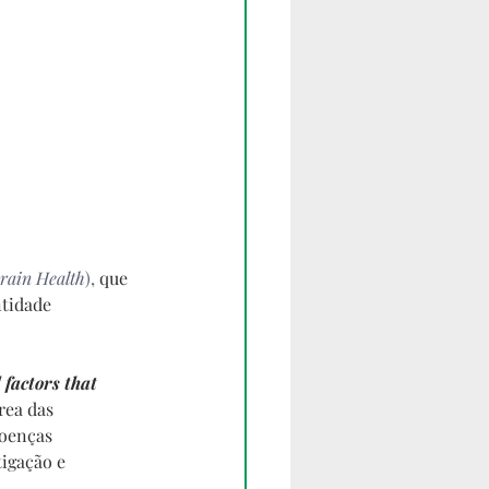
rain Health
),
 que 
tidade 
factors that 
rea das 
doenças 
igação e 