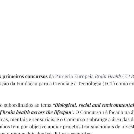
s primeiros concursos
 da 
Parceria Europeia 
Brain Health
 (EP 
B
ação da Fundação para a Ciência e a Tecnologia (FCT) como en
 
o subordinados ao tema 
“
Biological, social and environmental 
f brain health across the lifespan
”. O Concurso 1 é focado na á
cas, mentais e sensoriais, e o Concurso 2 abrange a área das 
bos têm por objetivo apoiar projetos transnacionais de invest
elo menos dois dos três fatores seguintes: