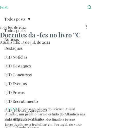
Post
Todos posts
15 de fev. de 2022
Todos posts
Docentes da -fcs no livro ''C
Notícias
Atualizado:
13 de jul. de 2022
Destaques
I3ID Noticias
I3ID Destaques
I3ID Concursos
I3ID Eventos
I3ID Provas
I3ID Recrutamento
A 
FLAD
 lançou a 3.ª edição do Science Award 
I3ID_Provas_Agregacao
Atlantic, 
um prémio para o estudo do Atlântico nas 
I3ID Arquivo Notícias
suas diferentes vertentes, destinado a jovens 
investigadores a trabalhar em Portugal,
 no valor 
I3ID Ciência Aberta