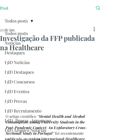
Post
Todos posts
23 de jan.
Todos posts
Investigação da FFP publicada
Notícias
na Healthcare
Destaques
I3ID Noticias
I3ID Destaques
I3ID Concursos
I3ID Eventos
I3ID Provas
I3ID Recrutamento
O artigo científico 
“
Mental Health and Alcohol 
I3ID_Provas_Agregacao
Consumption Among University Students in the 
Post-Pandemic Context: An Exploratory Cross-
I3ID Arquivo Notícias
Sectional Study in Portugal
”
 foi recentemente 
publicado na 
revista internacional 
Healthcare
, 
I3ID Ciência Aberta