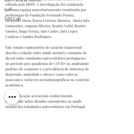
editada pela MDPI. A investigação foi conduzida 
Call
por uma equipa maioritariamente constituída por 
professoras da Fundação Fernando Pessoa, 
I3ID Call
incluindo Maria Teresa Ferreira Moreira,  Maria Inês 
Guimarães, Augusta Silveira, Beatriz Loibl, Beatriz 
Guedes, Hugo Ferraz, Inês Castro, Inês Lopes 
Cardoso e Sandra Rodrigues.
Este estudo exploratório de carácter transversal
aborda a relação entre saúde mental e consumo de 
álcool entre estudantes universitários portugueses 
no período pós-pandemia de COVID-19, analisando 
padrões de consumo e a prevalência de sintomas de 
depressão, ansiedade e stress e como estes se 
associam a variáveis sociodemográficas no contexto 
académico.
Esta publicação acrescenta conhecimento 
importante sobre desafios emergentes na saúde 
mental dos estudantes universitários em Portugal, 
sublinhando a necessidade de abordagens 
integradas que considerem tanto o apoio 
psicológico como estratégias de prevenção do uso 
nocivo de álcool no ambiente académico.