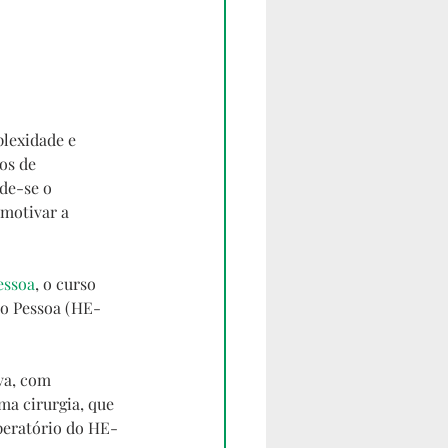
plexidade e 
os de 
de-se o 
motivar a 
essoa
, o curso 
do Pessoa (HE-
va, com 
a cirurgia, que 
peratório do HE-