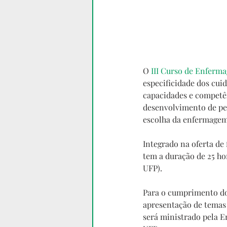
O 
III Curso de Enferm
especificidade dos cui
capacidades e competên
desenvolvimento de pe
escolha da enfermagem
Integrado na oferta de 
tem a duração de 25 ho
UFP).
Para o cumprimento dos
apresentação de temas 
será ministrado pela E