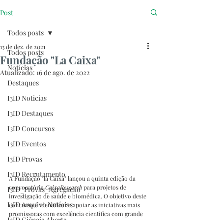
Post
Todos posts
13 de dez. de 2021
Todos posts
Fundação "La Caixa"
Notícias
Atualizado:
16 de ago. de 2022
Destaques
I3ID Noticias
I3ID Destaques
I3ID Concursos
I3ID Eventos
I3ID Provas
I3ID Recrutamento
A Fundação "la Caixa" lançou a quinta edição da 
convocatória 
CaixaResearch
 para projetos de 
I3ID_Provas_Agregacao
investigação de saúde e biomédica. O objetivo deste 
I3ID Arquivo Notícias
concurso é identificar e apoiar as iniciativas mais 
promissoras com excelência cientifica com grande 
I3ID Ciência Aberta