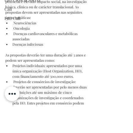
potencial e elevado impacto social, na investigação 
básica, clínica ou de carácter translacional. As 
Call
propostas devem ser apresentadas nas seguintes 
áreas temáticas:
I3ID Call
 Neurociências
 Oncologia
 Doenças cardiovasculares e metabólicas 
associadas
Doenças infeciosas 
As propostas deverão ter uma duração até 3 anos e 
podem ser apresentadas como:
Projetos individuais: apresentados por uma 
única organização (Host Organization, HO), 
com financiamento até 500.000 euros. 
 Projetos de consórcios de investigação: 
deverão ser apresentadas por pelo menos duas 
instituições até um máximo de cinco 
organizações de investigação e coordenados 
pela HO. Estes projetos em consórcio podem 
ser financiados até 1.000.000 de euros.
Os projetos submetidos podem ser liderados por 
investigadores de organizações de investigação sem 
fins lucrativos sediadas em Espanha ou Portugal. 