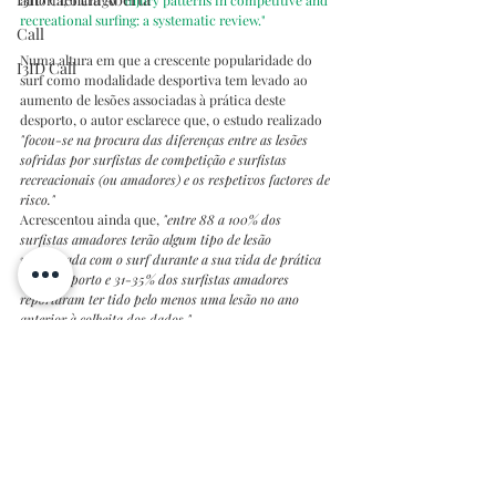
autoria, o artigo
"Injury patterns in competitive and 
recreational surfing: a systematic review."
Call
Numa altura em que a crescente popularidade do 
I3ID Call
surf como modalidade desportiva tem levado ao 
aumento de lesões associadas à prática deste 
desporto, o autor esclarece que, o estudo realizado 
"focou-se na procura das diferenças entre as lesões 
sofridas por surfistas de competição e surfistas 
recreacionais (ou amadores) e os respetivos factores de 
risco."
Acrescentou ainda que, 
"entre 88 a 100% dos 
surfistas amadores terão algum tipo de lesão 
relacionada com o surf durante a sua vida de prática 
deste desporto e 31-35% dos surfistas amadores 
reportaram ter tido pelo menos uma lesão no ano 
anterior à colheita dos dados."
O Prof. Doutor João Moreira Pinto é cirurgião 
pediátrico e diretor científico do 
Hospital-Escola da 
Universidade Fernando Pessoa.
 É ainda investigador 
do Instituto de Investigação, Inovação e 
Desenvolvimento da Fundação Fernando Pessoa  
(
FP-I3ID
) e do Instituto de Saúde Pública da 
Universidade do Porto (ISPUP).