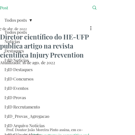
Post
Todos posts
7 de abr. de 2022
Todos posts
Diretor científico do HE-UFP
Notícias
publica artigo na revista
Destaques
científica Injury Prevention
I3ID Noticias
Atualizado:
16 de ago. de 2022
I3ID Destaques
I3ID Concursos
I3ID Eventos
I3ID Provas
I3ID Recrutamento
I3ID_Provas_Agregacao
I3ID Arquivo Notícias
Prof. Doutor João Moreira Pinto assina, em co-
I3ID Ciência Aberta