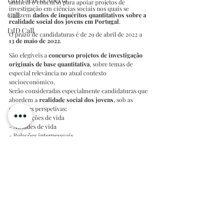
anuncia o concurso para apoiar projetos de 
investigação em ciências sociais nos quais se 
Call
utilizem 
dados de inquéritos quantitativos sobre a 
realidade social dos jovens em Portugal
.
I3ID Call
O prazo de candidaturas é de 29 de abril de 2022 a 
13 de maio de 2022
.
São elegíveis a 
concurso projetos de investigação 
originais de base quantitativa
, sobre temas de 
especial relevância no atual contexto 
socioeconómico.
Serão consideradas especialmente candidaturas que 
abordem a 
realidade social dos jovens
, sob as 
seguintes perspetivas:
 - Transições de vida
- Atitudes de vida
- Relações interpessoais
- Identidade individual e de grupo
- Processos de tomada de decisão
- Saúde mental, satisfação com a vida e bem-estar
- Divisão digital entre os jovens
- Padrões de trabalho emergentes
- Interesses culturais.
Cada projeto financiado receberá 
até 25.000 euros
cada um.