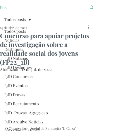
Post
Todos posts
14 de abr. de 2022
Todos posts
Concurso para apoiar projetos
Notícias
de investigação sobre a
Destaques
realidade social dos jovens
I3ID Noticias
(FP22_1B)
I3ID Destaques
Atualizado:
12 de jul. de 2022
I3ID Concursos
I3ID Eventos
I3ID Provas
I3ID Recrutamento
I3ID_Provas_Agregacao
I3ID Arquivo Notícias
O Observatório Social da Fundação "la Caixa" 
I3ID Ciência Aberta