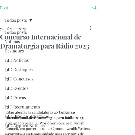
Post
Todos posts
7 de fev. de 2023
Todos posts
Concurso Internacional de
Notícias
Dramaturgia para Rádio 2023
Destaques
I3ID Noticias
I3ID Destaques
I3ID Concursos
I3ID Eventos
I3ID Provas
I3ID Recrutamento
Estão abertas as candidaturas ao 
Concurso 
I3ID_Provas_Agregacao
Internacional de Dramaturgia para Rádio 2023,
organizado pela BBC World Service e pelo British 
I3ID Arquivo Notícias
Council, em parceria com a Commonwealth Writers 
e constitui uma oportunidade para escritores de 
I3ID Ciência Aberta