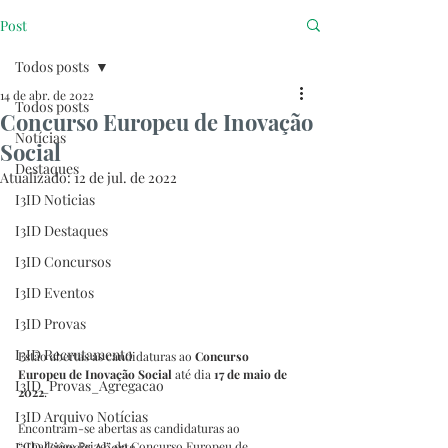
Post
Todos posts
14 de abr. de 2022
Todos posts
Concurso Europeu de Inovação
Notícias
Social
Destaques
Atualizado:
12 de jul. de 2022
I3ID Noticias
I3ID Destaques
I3ID Concursos
I3ID Eventos
I3ID Provas
I3ID Recrutamento
Estão abertas as candidaturas ao 
Concurso 
Europeu de Inovação Social 
até dia 
17 de maio de 
I3ID_Provas_Agregacao
2022
.
I3ID Arquivo Notícias
Encontram-se abertas as candidaturas ao 
I3ID Ciência Aberta
“Challenge Prize” do Concurso Europeu de 