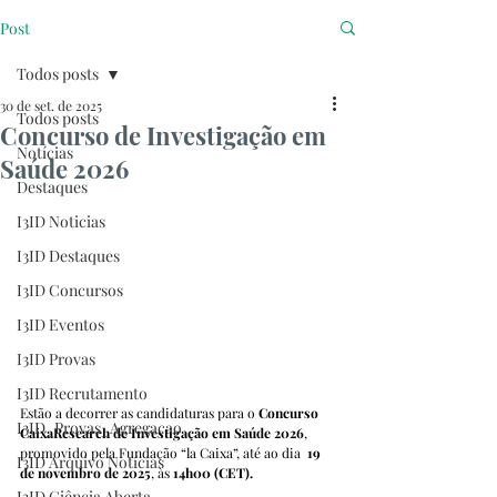
Post
Todos posts
30 de set. de 2025
Todos posts
Concurso de Investigação em
Notícias
Saúde 2026
Destaques
I3ID Noticias
I3ID Destaques
I3ID Concursos
I3ID Eventos
I3ID Provas
I3ID Recrutamento
Estão a decorrer as candidaturas para o 
Concurso 
I3ID_Provas_Agregacao
CaixaResearch de Investigação em Saúde 2026
, 
promovido pela Fundação “la Caixa”, até ao dia  
19 
I3ID Arquivo Notícias
de novembro de 2025
, às
 14h00 (CET).
I3ID Ciência Aberta