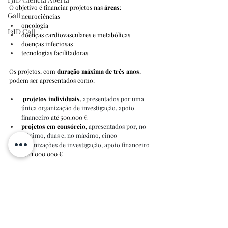
O objetivo é financiar projetos nas 
áreas
:
Call
neurociências
oncologia
I3ID Call
doenças cardiovasculares e metabólicas
doenças infeciosas 
tecnologias facilitadoras. 
Os projetos, com 
duração máxima de três anos
, 
podem ser apresentados como:
projetos individuais
, 
apresentados por uma 
única organização de investigação, apoio 
financeiro 
até 500.000 €
projetos em
consórcio
, 
apresentados por, no 
mínimo, duas e, no máximo, cinco 
organizações de investigação, apoio financeiro 
até 1.000.000 €
Decorerá uma sessão informativa no dia 
8 de 
outubro de 2025, às 11h00 (CET)
 — o registo é 
obrigatório. 
Mais informações e consulta do regulamento 
podem ser consultadas na 
página do concurso