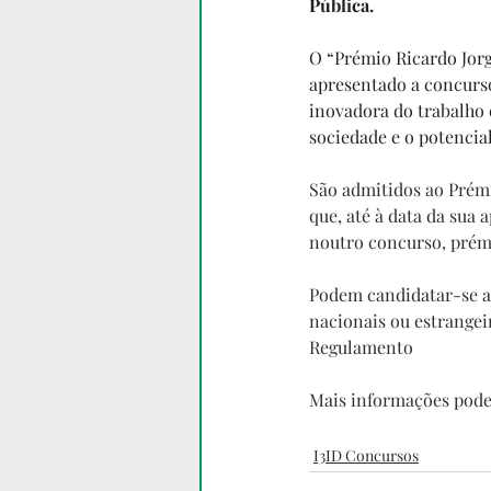
Pública.
O “Prémio Ricardo Jorg
apresentado a concurso
inovadora do trabalho
sociedade e o potenci
São admitidos ao Prém
que, até à data da sua
noutro concurso, prém
Podem candidatar-se ao
nacionais ou estrangeir
Regulamento
Mais informações pode
I3ID Concursos