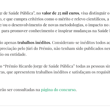
e de Saúde Pública”, no 
valor de 25 mil euros
, visa distinguir 
, e que cumpra critérios como o mérito e relevo científicos, a
 e/ou o desenvolvimento de novas metodologias, o impacto no 
al para promover conhecimento e inspirar mudanças na Saúde 
io apenas 
trabalhos inéditos
. Consideram-se inéditos todos aq
 apreciação pelo Júri do Prémio, não tenham sido publicados n
io ou entidade.
 “Prémio Ricardo Jorge de Saúde Pública” todas as pessoas sin
as, que apresentem trabalhos inéditos e satisfaçam os requisit
rão ser consultadas na 
página do concurso
.