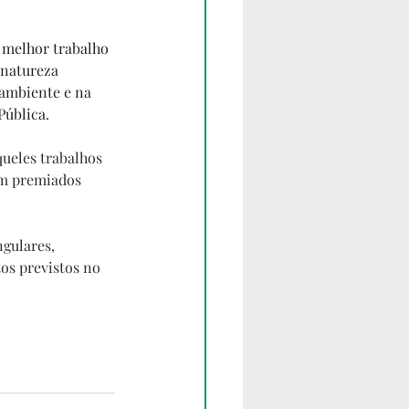
o melhor trabalho 
 natureza 
ambiente e na 
Pública.
ueles trabalhos 
em premiados 
gulares, 
os previstos no 