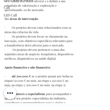
os a validar o(s) seu(s) ativo(s) e a definir a sua 
estratégia de valorização e exploração e 
Call
aproximando-os do mercado.
I3ID Call
São
 áreas de intervenção:
·         Os projetos devem estar relacionados com as 
áreas das ciências da vida.
·         Os projetos devem focar-se claramente na 
inovação, com objetivos específicos relevantes para 
a transferência do(s) ativo(s) para o mercado.
·          Os projetos devem pertencer a uma das 
seguintes áreas de negócio: terapêutica, dispositivos 
médicos, diagnósticos ou saúde digital.
Apoio financeiro e não financeiro:
·         
até 700.000 €
 se o projeto passar por todas as 
etapas (50.000 € no máx. na etapa 1; 150.000 € no 
máx. na etapa 2; 500.000 € no máx. na etapa 3).
·         
Mentores e especialistas
 para acompanhar e 
apoiar o seu projeto: especialistas da indústria, 
consultores e empreendedores para o ajudar a 
definir a melhor estratégia de valorização e 