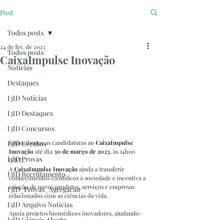
Post
Todos posts
24 de fev. de 2023
Todos posts
CaixaImpulse Inovação
Notícias
Destaques
I3ID Noticias
I3ID Destaques
I3ID Concursos
Estão abertas as candidaturas ao 
CaixaImpulse 
I3ID Eventos
Inovação
 até dia 
30 de março de 2023
, às 14h00 
I3ID Provas
(CET).
A 
CaixaImpulse Inovação
 ajuda a transferir 
I3ID Recrutamento
conhecimentos científicos à sociedade e incentiva a 
criação de novos produtos, serviços e empresas 
I3ID_Provas_Agregacao
relacionados com as ciências da vida.
I3ID Arquivo Notícias
Apoia projetos biomédicos inovadores, ajudando-
I3ID Ciência Aberta