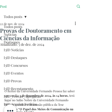
Post
Todos posts
22 de nov. de 2024
Todos posts
Provas de Doutoramento em
Notícias
Ciências da Informação
Destaques
Atualizado:
5 de dez. de 2024
I3ID Noticias
I3ID Destaques
I3ID Concursos
I3ID Eventos
I3ID Provas
I3ID Recrutamento
O Reitor da Universidade Fernando Pessoa faz saber 
que no dia 
3 de dezembro de 2024, às 14 horas, 
terá 
I3ID_Provas_Agregacao
lugar no Salão Nobre da Universidade Fernando 
I3ID Arquivo Notícias
Pessoa, a análise e discussão pública da Tese 
intitulada 
“
O Papel dos Meios de Comunicação na 
I3ID Ciência Aberta