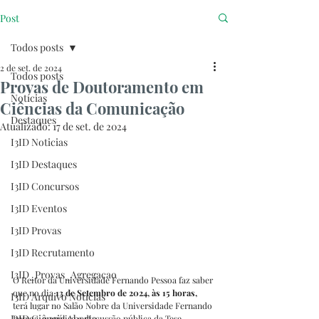
Post
Todos posts
2 de set. de 2024
Todos posts
Provas de Doutoramento em
Notícias
Ciências da Comunicação
Destaques
Atualizado:
17 de set. de 2024
I3ID Noticias
I3ID Destaques
I3ID Concursos
I3ID Eventos
I3ID Provas
I3ID Recrutamento
I3ID_Provas_Agregacao
O Reitor da Universidade Fernando Pessoa faz saber 
que no dia 
13 de Setembro de 2024, às 15 horas, 
I3ID Arquivo Notícias
terá lugar no Salão Nobre da Universidade Fernando 
I3ID Ciência Aberta
Pessoa, a análise e discussão pública da Tese 