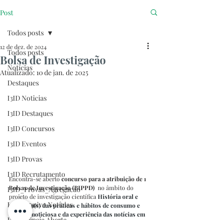
Post
Todos posts
12 de dez. de 2024
Todos posts
Bolsa de Investigação
Notícias
Atualizado:
10 de jan. de 2025
Destaques
I3ID Noticias
I3ID Destaques
I3ID Concursos
I3ID Eventos
I3ID Provas
I3ID Recrutamento
Encontra-se aberto 
concurso para a atribuição de 1 
Bolsas de Investigação (BIPPD) 
 no âmbito do 
I3ID_Provas_Agregacao
projeto de investigação científica
História oral e 
I3ID Arquivo Notícias
memória(s) das práticas e hábitos de consumo e 
receção noticiosa e da experiência das notícias em 
I3ID Ciência Aberta