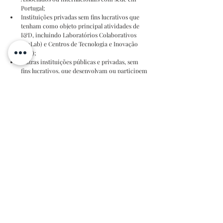
Portugal;
Instituições privadas sem fins lucrativos que 
tenham como objeto principal atividades de 
I&D, incluindo Laboratórios Colaborativos 
(CoLab) e Centros de Tecnologia e Inovação 
(CTI);
Outras instituições públicas e privadas, sem 
fins lucrativos, que desenvolvam ou participem 
em atividades de investigação científica;
Empresas de qualquer natureza e sob qualquer 
forma jurídica, desde que inseridas em projetos 
de IC&DT liderados por entidades não 
empresariais do sistema de 
I&I
.
Os projetos em modalidade de “
projetos 
individuais
”, apresentados por um único 
beneficiário final, ou de “
projetos em copromoção
”, 
apresentados por dois ou mais beneficiários finais, 
com uma duração 
máxima de 12 meses
, com um 
financiamento máximo, por projeto, de
125.000,00€
.
Mais informações podem ser consultadas na 
página 
d
a FCT