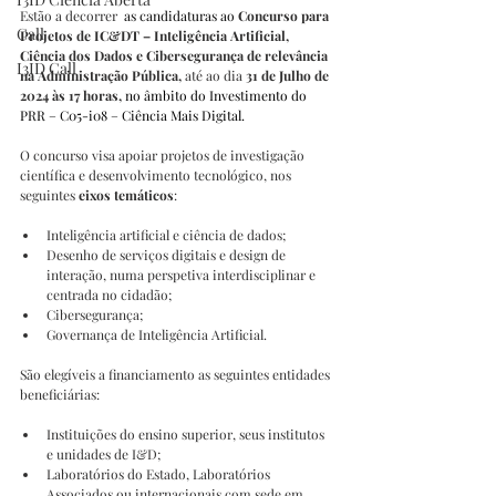
Estão a decorrer 
 as candidaturas ao 
Concurso para 
Call
Projetos de IC&DT – Inteligência Artificial, 
Ciência dos Dados e Cibersegurança de relevância 
I3ID Call
na Administração Pública, 
até ao dia 
31 de Julho de 
2024 às 17 horas, 
no âmbito do Investimento do 
PRR – C05-i08 – Ciência Mais Digital.
O concurso visa apoiar projetos de investigação 
científica e desenvolvimento tecnológico, nos 
seguintes 
eixos temáticos
:
Inteligência artificial e ciência de dados;
Desenho de serviços digitais e design de 
interação, numa perspetiva interdisciplinar e 
centrada no cidadão;
Cibersegurança;
Governança de Inteligência Artificial.
São elegíveis a financiamento as seguintes entidades 
beneficiárias:
Instituições do ensino superior, seus institutos 
e unidades de I&D;
Laboratórios do Estado, Laboratórios 
Associados ou internacionais com sede em 