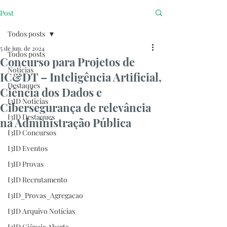
Post
Todos posts
5 de jun. de 2024
Todos posts
Concurso para Projetos de
Notícias
IC&DT – Inteligência Artificial,
Destaques
Ciência dos Dados e
I3ID Noticias
Cibersegurança de relevância
I3ID Destaques
na Administração Pública
I3ID Concursos
I3ID Eventos
I3ID Provas
I3ID Recrutamento
I3ID_Provas_Agregacao
I3ID Arquivo Notícias
I3ID Ciência Aberta