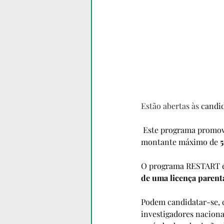
Estão abertas às 
candid
 Este programa promove o financiamento, em concurso competitivo, de projetos individuais no 
montante máximo de 
5
O programa RESTART é
de uma licença parent
Podem candidatar-se, c
investigadores naciona