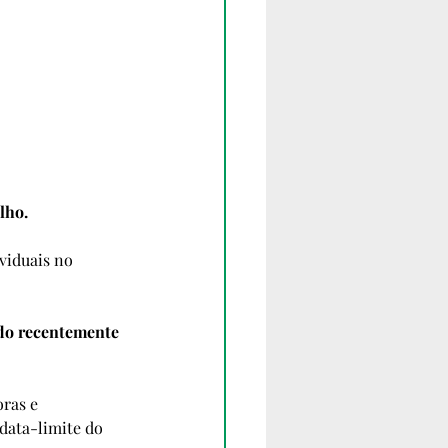
lho.
ado recentemente 
ras e 
data-limite do 