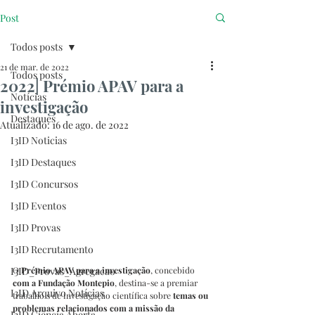
Post
Todos posts
21 de mar. de 2022
Todos posts
2022| Prémio APAV para a
Notícias
investigação
Destaques
Atualizado:
16 de ago. de 2022
I3ID Noticias
I3ID Destaques
I3ID Concursos
I3ID Eventos
I3ID Provas
I3ID Recrutamento
O 
Prémio APAV para a investigação
, concebido 
I3ID_Provas_Agregacao
com a Fundação Montepio
, destina-se a premiar 
I3ID Arquivo Notícias
trabalho s de investigação científica sobre 
temas ou 
problemas relacionados com a missão da 
I3ID Ciência Aberta